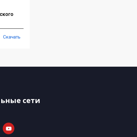
ского
Скачать
ьные сети