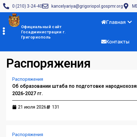
0 (210) 3-24-40
kancelyariya@grigoriopol.gospmr.org
MD
Главная
Официальный сайт
Госадминистрации г.
Григориополь
Контакты
Распоряжения
Распоряжения
Об образовании штаба по подготовке народнохозя
2026-2027 гг.
21 июля 2026
131
Распоряжения