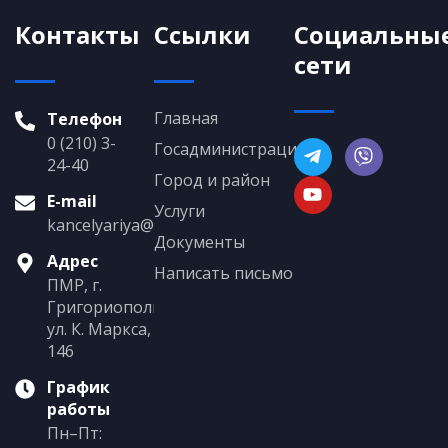
Контакты
Ссылки
Социальны
сети
Главная
Телефон
0 (210) 3-
Госадминистрация
24-40
Город и район
E-mail
Услуги
kancelyariya@grigoriopol.gospmr.org
Документы
Адрес
Написать письмо
ПМР, г.
Григориополь,
ул. К. Маркса,
146
График
работы
Пн–Пт: