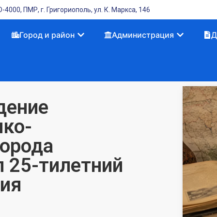
-4000, ПМР, г. Григориополь, ул. К. Маркса, 146
Город и район
Администрация
Д
дение
ико-
города
л 25-тилетний
ния