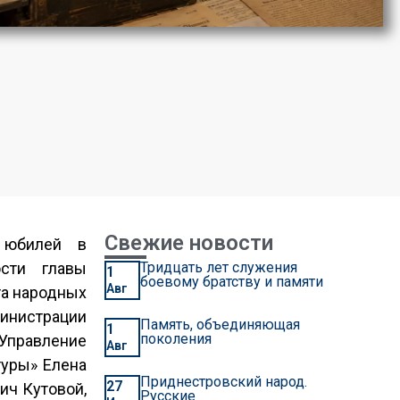
Свежие новости
й юбилей в
ости главы
Тридцать лет служения
1
боевому братству и памяти
Авг
та народных
инистрации
Память, объединяющая
1
поколения
Управление
Авг
туры» Елена
Приднестровский народ.
27
ич Кутовой,
Русские