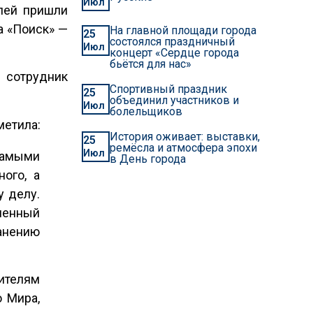
Июл
илей пришли
а «Поиск» —
На главной площади города
25
состоялся праздничный
Июл
концерт «Сердце города
бьётся для нас»
 сотрудник
Спортивный праздник
25
объединил участников и
Июл
болельщиков
метила:
История оживает: выставки,
25
ремёсла и атмосфера эпохи
Июл
самыми
в День города
ого, а
у делу.
ненный
ранению
тителям
о Мира,