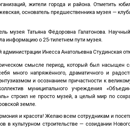
ганизаций, жители города и района. Отметить юб
евская, основатель предшественника музея — клуб
ель музея Татьяна Фёдоровна Галатонова. Научный
а информацию о 25-тилетнем пути музея.
 администрации Инесса Анатольевна Студинская от
орическом смысле период, который был насыщен 
бя много напряжённого, драматичного и радостн
энтузиазмом и осознанием причастности к великом
оллектив муниципального учреждения «Объеди
оль» строил не просто музей, а целый мир по сох
ровской земле.
гармония и красота! Желаю всем сотрудникам и посе
ов в культурном строительстве — созидании Новог