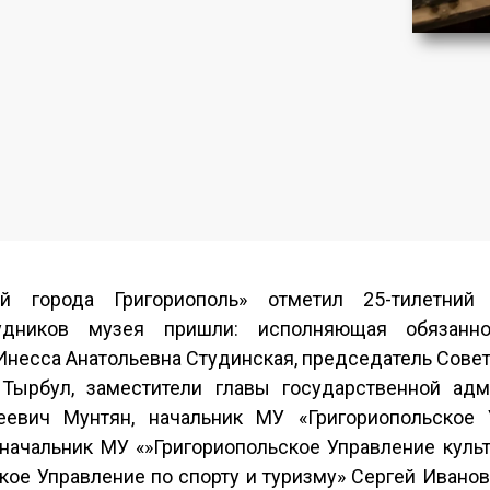
ей города Григориополь» отметил 25-тилетни
рудников музея пришли: исполняющая обязанн
Инесса Анатольевна Студинская, председатель Сове
Тырбул, заместители главы государственной адм
еевич Мунтян, начальник МУ «Григориопольское 
 начальник МУ «»Григориопольское Управление куль
кое Управление по спорту и туризму» Сергей Иванов