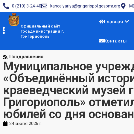
0 (210) 3-24-40
kancelyariya@grigoriopol.gospmr.org
MD
Главная
Официальный сайт
Госадминистрации г.
Григориополь
Контакты
Поздравления
Муниципальное учреж
«Объединённый истор
краеведческий музей 
Григориополь» отмети
юбилей со дня основа
24 июня 2026 г.