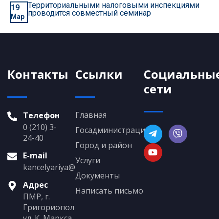
Территориальными налоговыми инспекциями
19
проводится совместный семинар
Мар
Контакты
Ссылки
Социальны
сети
Главная
Телефон
0 (210) 3-
Госадминистрация
24-40
Город и район
E-mail
Услуги
kancelyariya@grigoriopol.gospmr.org
Документы
Адрес
Написать письмо
ПМР, г.
Григориополь,
ул. К. Маркса,