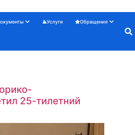
окументы
Услуги
Обращения
орико-
етил 25-тилетний