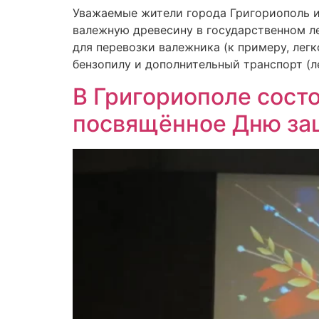
Уважаемые жители города Григориополь и 
валежную древесину в государственном л
для перевозки валежника (к примеру, легк
бензопилу и дополнительный транспорт (ле
В Григориополе сост
посвящённое Дню за