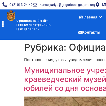
0 (210) 3-24-40
kancelyariya@grigoriopol.gospmr.org
MD
Главная
Официальный сайт
Госадминистрации г.
Григориополь
Контакты
Рубрика:
Официа
Постановления, указы, уведомления, расп
Муниципальное учре
краеведческий музей
юбилей со дня основ