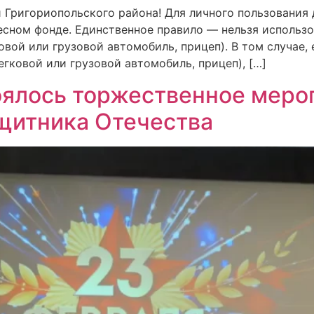
Григориопольского района! Для личного пользования до
есном фонде. Единственное правило — нельзя использо
овой или грузовой автомобиль, прицеп). В том случае,
гковой или грузовой автомобиль, прицеп), […]
оялось торжественное меро
щитника Отечества