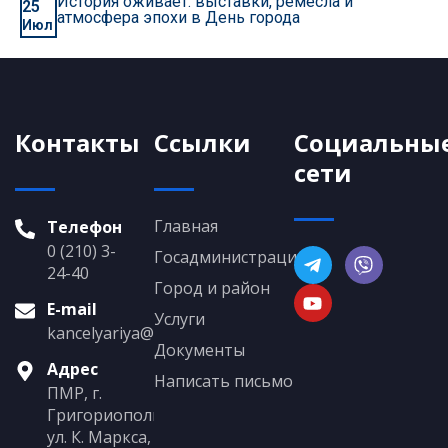
История оживает: выставки, ремёсла и
25
атмосфера эпохи в День города
Июл
Контакты
Ссылки
Социальны
сети
Главная
Телефон
0 (210) 3-
Госадминистрация
24-40
Город и район
E-mail
Услуги
kancelyariya@grigoriopol.gospmr.org
Документы
Адрес
Написать письмо
ПМР, г.
Григориополь,
ул. К. Маркса,