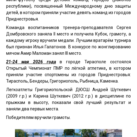
республики), посвященный Международному дню защиты
детей, в котором приняли участие девять команд из городов
Приднестровья.
Команда воспитанников тренера-преподавателя Сергея
Домбровского заняла II место и получила Кубок, грамоту, а
каждому игроку вручили медали. Лучшим вратарём турнира
был признан Илья Галатонов. В конкурсе по жонглированию
мячом Амир Маломан занял III место.
21-24 мая 2026 года
в городе Тирасполе состоялся
Открытый Чемпионат ПМР по лёгкой атлетике
,
в котором
приняли участие спортсмены из городов Приднестровья:
Тирасполь, Бендеры, Григориополь, Рыбница, Каменка.
Легкоатлеты Григориопольской ДЮСШ Андрей Шуткевич
(2009 г.р.) и Карина Шуткевич (2012 г.р.) в дисциплине по
прыжкам в высоту, показали свой лучший результат и
заняли два первых места.
Победителям вручили грамоты.