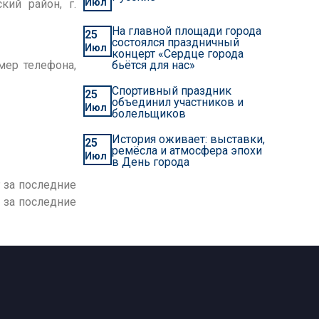
Июл
кий район, г.
На главной площади города
25
состоялся праздничный
Июл
концерт «Сердце города
бьётся для нас»
мер телефона,
Спортивный праздник
25
объединил участников и
Июл
болельщиков
История оживает: выставки,
25
ремёсла и атмосфера эпохи
Июл
в День города
Р за последние
 за последние