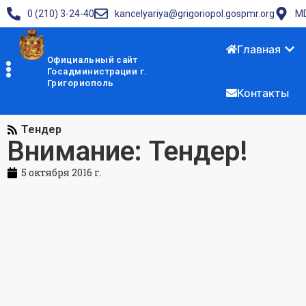
0 (210) 3-24-40
kancelyariya@grigoriopol.gospmr.org
MD
Главная
Официальный сайт
Госадминистрации г.
Григориополь
Контакты
Тендер
Внимание: Тендер!
5 октября 2016 г.