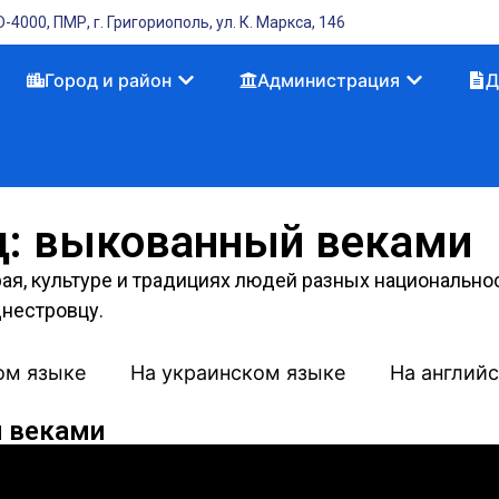
-4000, ПМР, г. Григориополь, ул. К. Маркса, 146
Город и район
Администрация
Д
д: выкованный веками
я, культуре и традициях людей разных национальнос
днестровцу.
ом языке
На украинском языке
На англий
й веками