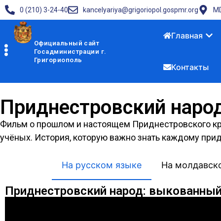
0 (210) 3-24-40
kancelyariya@grigoriopol.gospmr.org
MD
Главная
Официальный сайт
Госадминистрации г.
Григориополь
Контакты
Приднестровский наро
Фильм о прошлом и настоящем Приднестровского кра
учёных. История, которую важно знать каждому при
На русском языке
На молдавск
Приднестровский народ: выкованны