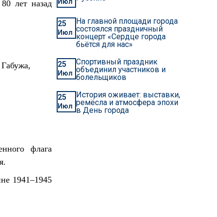
Июл
80 лет назад
На главной площади города
25
состоялся праздничный
Июл
концерт «Сердце города
бьётся для нас»
Спортивный праздник
25
 Габужа,
объединил участников и
Июл
болельщиков
История оживает: выставки,
25
ремёсла и атмосфера эпохи
Июл
в День города
енного флага
я.
йне 1941–1945