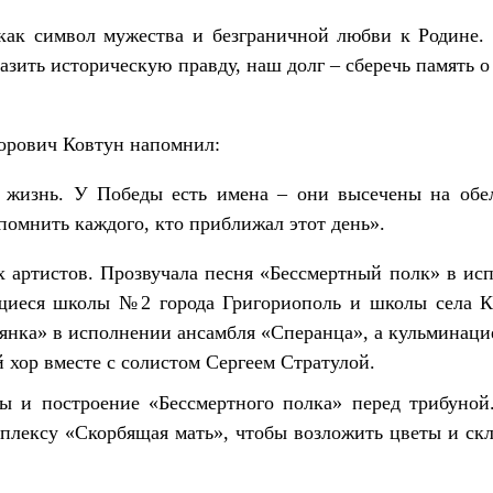
как символ мужества и безграничной любви к Родине. 
зить историческую правду, наш долг – сберечь память о 
орович Ковтун напомнил:
и жизнь. У Победы есть имена – они высечены на обе
помнить каждого, кто приближал этот день».
 артистов. Прозвучала песня «Бессмертный полк» в ис
ащиеся школы №2 города Григориополь и школы села Кр
лянка» в исполнении ансамбля «Сперанца», а кульминац
 хор вместе с солистом Сергеем Стратулой.
ы и построение «Бессмертного полка» перед трибуной
плексу «Скорбящая мать», чтобы возложить цветы и ск