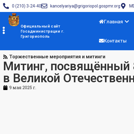
0 (210) 3-24-40
kancelyariya@grigoriopol.gospmr.org
MD
Главная
Официальный сайт
Госадминистрации г.
Григориополь
Контакты
Торжественные мероприятия и митинги
Митинг, посвящённый
в Великой Отечествен
9 мая 2025 г.