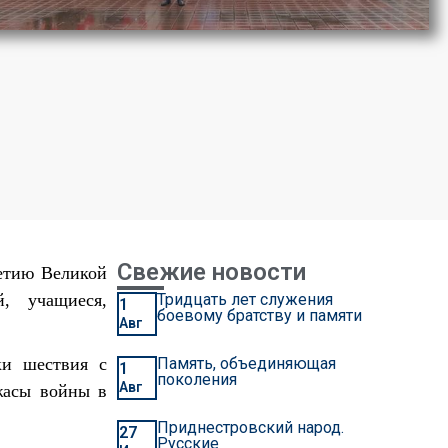
Свежие новости
летию Великой
, учащиеся,
Тридцать лет служения
1
боевому братству и памяти
Авг
ки шествия с
Память, объединяющая
1
поколения
Авг
ужасы войны в
Приднестровский народ.
27
Русские