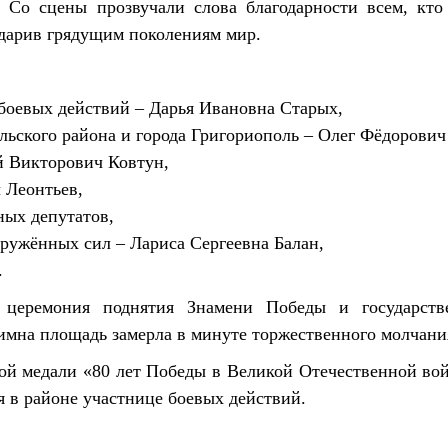
 Со сцены прозвучали слова благодарности всем, кто 
дарив грядущим поколениям мир.
боевых действий – Дарья Ивановна Старых,
льского района и города Григориополь – Олег Фёдорович
й Викторович Ковтун,
 Леонтьев,
ных депутатов,
оружённых сил – Лариса Сергеевна Балан,
.
ь церемония поднятия Знамени Победы и государств
имна площадь замерла в минуте торжественного молчани
й медали «80 лет Победы в Великой Отечественной во
я в районе участнице боевых действий.