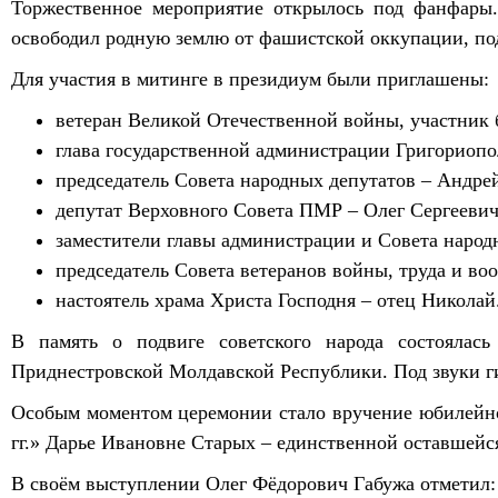
Торжественное мероприятие открылось под фанфары.
освободил родную землю от фашистской оккупации, по
Для участия в митинге в президиум были приглашены:
ветеран Великой Отечественной войны, участник 
глава государственной администрации Григориопо
председатель Совета народных депутатов – Андре
депутат Верховного Совета ПМР – Олег Сергеевич
заместители главы администрации и Совета народ
председатель Совета ветеранов войны, труда и во
настоятель храма Христа Господня – отец Николай
В память о подвиге советского народа состоялас
Приднестровской Молдавской Республики. Под звуки г
Особым моментом церемонии стало вручение юбилейно
гг.» Дарье Ивановне Старых – единственной оставшейс
В своём выступлении Олег Фёдорович Габужа отметил: