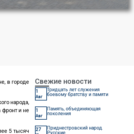
Свежие новости
е, в городе
Тридцать лет служения
1
боевому братству и памяти
Авг
ого народа,
Память, объединяющая
 фронт и не
1
поколения
Авг
Приднестровский народ.
27
лее 5 тысяч
Русские