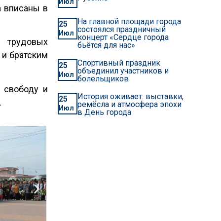
Июл
а вписаны в
На главной площади города
25
состоялся праздничный
Июл
концерт «Сердце города
и трудовых
бьётся для нас»
 и братским
Спортивный праздник
25
объединил участников и
Июл
болельщиков
 свободу и
История оживает: выставки,
25
.
ремёсла и атмосфера эпохи
Июл
в День города