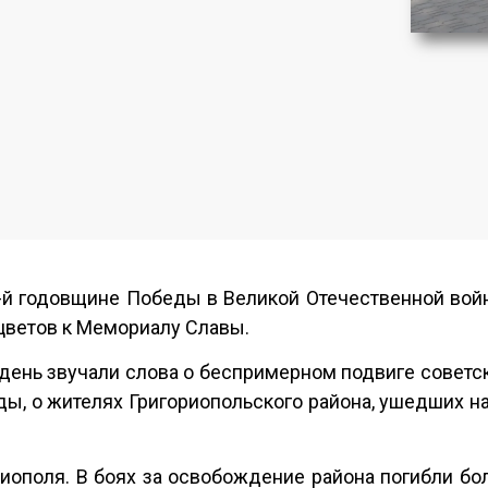
-й годовщине Победы в Великой Отечественной войн
цветов к Мемориалу Славы.
день звучали слова о беспримерном подвиге советск
ы, о жителях Григориопольского района, ушедших на
иополя. В боях за освобождение района погибли бо