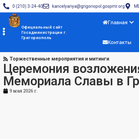
0 (210) 3-24-40
kancelyariya@grigoriopol.gospmr.org
MD
Главная
Официальный сайт
Госадминистрации г.
Григориополь
Контакты
Торжественные мероприятия и митинги
Церемония возложения
Мемориала Славы в Гр
9 мая 2026 г.