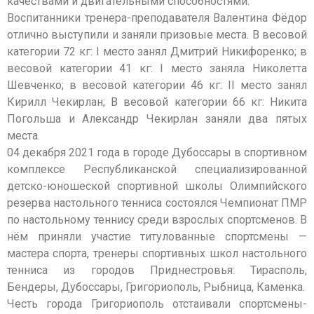
качествами и двигательными способностями.
Воспитанники тренера-преподавателя Валентина Фёдор
отлично выступили и заняли призовые места. В весовой
категории 72 кг: I место занял Дмитрий Никифоренко; в
весовой категории 41 кг: I место заняла Николетта
Шевченко; в весовой категории 46 кг: II место занял
Кирилл Чекирлан; В весовой категории 66 кг: Никита
Погольша и Александр Чекирлан заняли два пятых
места.
04 декабря 2021 года в городе Дубоссары в спортивном
комплексе Республиканской специализированной
детско-юношеской спортивной школы Олимпийского
резерва настольного тенниса состоялся Чемпионат ПМР
по настольному теннису среди взрослых спортсменов. В
нём приняли участие титулованные спортсмены —
мастера спорта, тренеры спортивных школ настольного
тенниса из городов Приднестровья: Тирасполь,
Бендеры, Дубоссары, Григориополь, Рыбница, Каменка.
Честь города Григориополь отстаивали спортсмены-