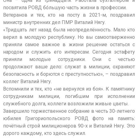
Она – одна из тринадцати. Работала бухгалтером и
посвятила РОВД бо́льшую часть жизни в профессии.
Ветеранов и тех, кто на посту в 2021-м, поздравил
министр внутренних дел ПМР Виталий Нягу.
«Тридцать лет назад была неопределённость. Мало кто
верил в молодую республику. Но вы самоотверженно
приняли самое важное в жизни решение остаться с
народом и служить его интересам. Сегодня эстафету
приняли молодые сотрудники. Они с честью
продолжают ваше дело: служат в милиции, охраняют
безопасность и борются с преступностью», – поздравил
коллег Виталий Нягу.
Вспомнили и тех, кто «не вернулся из боя». К памятнику
сотрудникам милиции, погибшим при исполнении
служебного долга, коллеги возложили живые цветы.
Завершило торжественное собрание в честь 30-летнего
юбилея Григориопольского РОВД фото на память:
почётный строй милиционеров 90-х и Виталий Нягу. Это
дорого каждому, кто здесь служил.