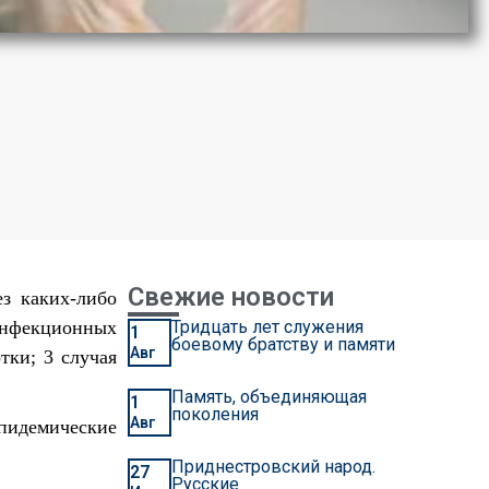
Свежие новости
ез каких-либо
инфекционных
Тридцать лет служения
1
боевому братству и памяти
Авг
тки; 3 случая
Память, объединяющая
1
поколения
Авг
пидемические
Приднестровский народ.
27
Русские