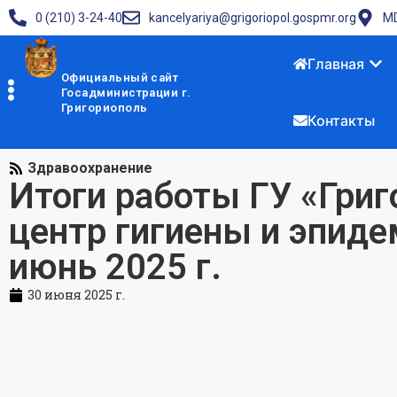
0 (210) 3-24-40
kancelyariya@grigoriopol.gospmr.org
MD
Главная
Официальный сайт
Госадминистрации г.
Григориополь
Контакты
Здравоохранение
Итоги работы ГУ «Гри
центр гигиены и эпиде
июнь 2025 г.
30 июня 2025 г.