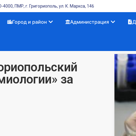
-4000, ПМР, г. Григориополь, ул. К. Маркса, 146
Город и район
Администрация
Д
гориопольский
миологии» за