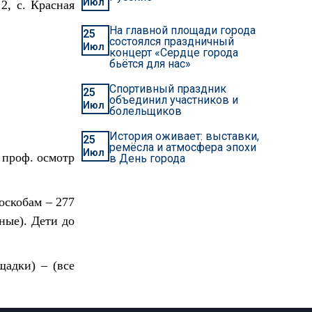
Июл
2, с. Красная
На главной площади города
25
состоялся праздничный
Июл
концерт «Сердце города
бьётся для нас»
Спортивный праздник
25
объединил участников и
Июл
болельщиков
История оживает: выставки,
25
ремёсла и атмосфера эпохи
Июл
 проф. осмотр
в День города
оскобам – 277
ные). Дети до
адки) – (все