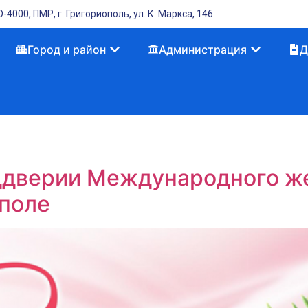
-4000, ПМР, г. Григориополь, ул. К. Маркса, 146
Город и район
Администрация
Д
ддверии Международного ж
ополе