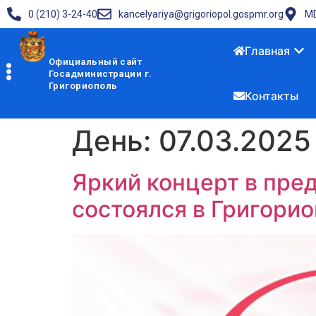
0 (210) 3-24-40
kancelyariya@grigoriopol.gospmr.org
MD
Главная
Официальный сайт
Госадминистрации г.
Григориополь
Контакты
День:
07.03.2025
Яркий концерт в пре
состоялся в Григори