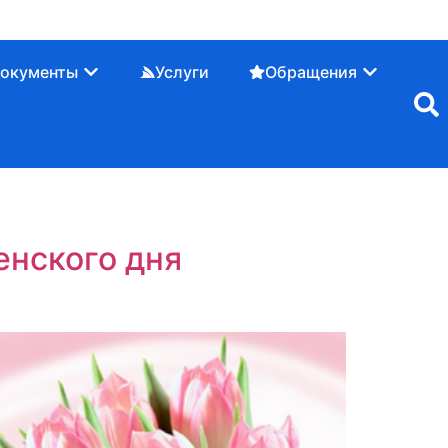
окументы
Услуги
Обращения
енского дня