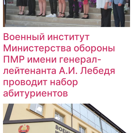
Военный институт
Министерства обороны
ПМР имени генерал-
лейтенанта А.И. Лебедя
проводит набор
абитуриентов