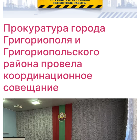
Прокуратура города
Григориополя и
Григориопольского
района провела
координационное
совещание