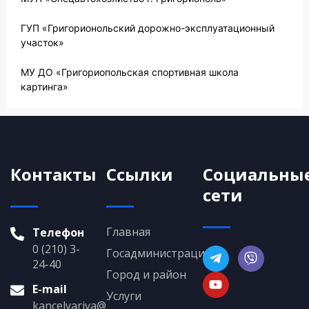
ГУП «Григорионольский дорожно-эксплуатационный
участок»
МУ ДО «Григориопольская спортивная школа
картинга»
Контакты
Ссылки
Социальны
сети
Главная
Телефон
0 (210) 3-
Госадминистрация
24-40
Город и район
E-mail
Услуги
kancelyariya@grigoriopol.gospmr.org