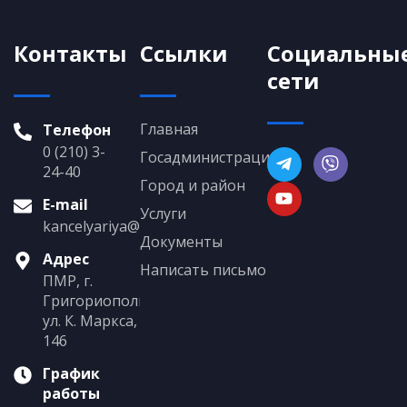
Контакты
Ссылки
Социальны
сети
Главная
Телефон
0 (210) 3-
Госадминистрация
24-40
Город и район
E-mail
Услуги
kancelyariya@grigoriopol.gospmr.org
Документы
Адрес
Написать письмо
ПМР, г.
Григориополь,
ул. К. Маркса,
146
График
работы