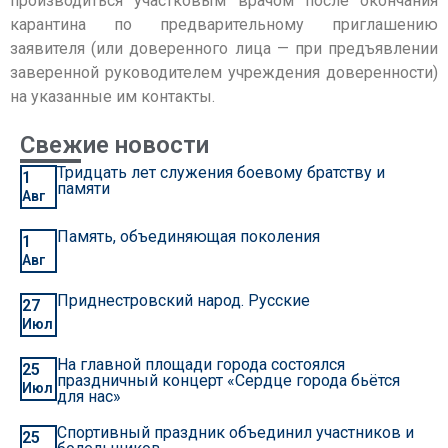
производиться участковым врачом после окончания
карантина по предварительному приглашению
заявителя (или доверенного лица — при предъявлении
заверенной руководителем учреждения доверенности)
на указанные им контакты.
Свежие новости
Тридцать лет служения боевому братству и
1
памяти
Авг
Память, объединяющая поколения
1
Авг
Приднестровский народ. Русские
27
Июл
На главной площади города состоялся
25
праздничный концерт «Сердце города бьётся
Июл
для нас»
Спортивный праздник объединил участников и
25