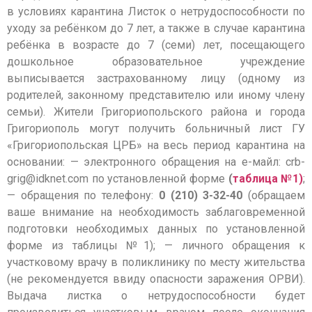
в условиях карантина Листок о нетрудоспособности по
уходу за ребёнком до 7 лет, а также в случае карантина
ребёнка в возрасте до 7 (семи) лет, посещающего
дошкольное образовательное учреждение
выписывается застрахованному лицу (одному из
родителей, законному представителю или иному члену
семьи). Жители Григориопольского района и города
Григориополь могут получить больничный лист ГУ
«Григориопольская ЦРБ» на весь период карантина на
основании: — электронного обращения на е-майл: crb-
grig@idknet.com по установленной форме
(
таблица №1)
;
— обращения по телефону:
0 (210) 3-32-40
(обращаем
ваше внимание на необходимость заблаговременной
подготовки необходимых данных по установленной
форме из таблицы №1); — личного обращения к
участковому врачу в поликлинику по месту жительства
(не рекомендуется ввиду опасности заражения ОРВИ).
Выдача листка о нетрудоспособности будет