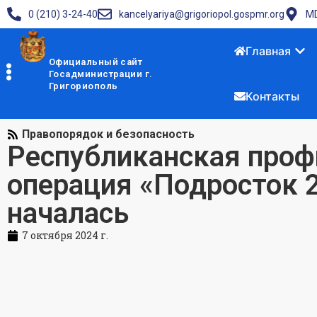
0 (210) 3-24-40
kancelyariya@grigoriopol.gospmr.org
MD
Главная
Официальный сайт
Госадминистрации г.
Григориополь
Контакты
Правопорядок и безопасность
Республиканская проф
операция «Подросток 
началась
7 октября 2024 г.