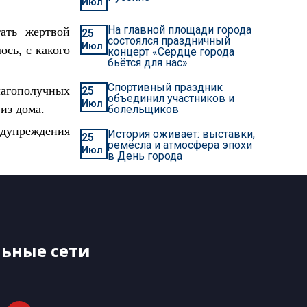
Июл
На главной площади города
тать жертвой
25
состоялся праздничный
Июл
ось, с какого
концерт «Сердце города
бьётся для нас»
Спортивный праздник
агополучных
25
объединил участников и
Июл
из дома.
болельщиков
дупреждения
История оживает: выставки,
25
ремёсла и атмосфера эпохи
Июл
в День города
ьные сети