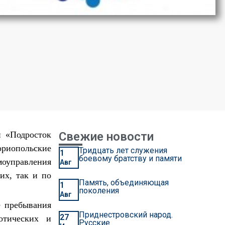
и «Подросток
Свежие новости
ориопольские
Тридцать лет служения
1
боевому братству и памяти
моуправления
Авг
их, так и по
Память, объединяющая
1
поколения
Авг
е пребывания
Приднестровский народ.
27
отических и
Русские