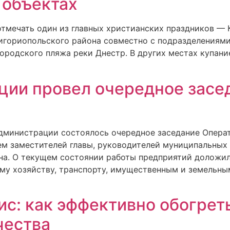
 объектах
 отмечать один из главных христианских праздников — 
игориопольского района совместно с подразделениями
ородского пляжа реки Днестр. В других местах купани
ции провел очередное засе
садминистрации состоялось очередное заседание Опера
ем заместителей главы, руководителей муниципальных 
а. О текущем состоянии работы предприятий доложил
у хозяйству, транспорту, имущественным и земельным
с: как эффективно обогреть
чества