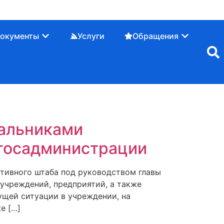
окументы
Услуги
Обращения
чальниками
 госадминистрации
ативного штаба под руководством главы
учреждений, предприятий, а также
щей ситуации в учреждении, на
е […]