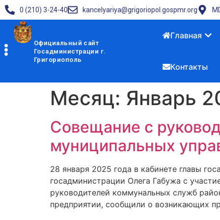
0 (210) 3-24-40
kancelyariya@grigoriopol.gospmr.org
MD
Главная
Официальный сайт
Госадминистрации г.
Григориополь
Контакты
Месяц:
Январь 2
Совещание с руковод
муниципальных управ
28 января 2025 года в кабинете главы го
госадминистрации Олега Габужа с участи
руководителей коммунальных служб район
предприятии, сообщили о возникающих пр