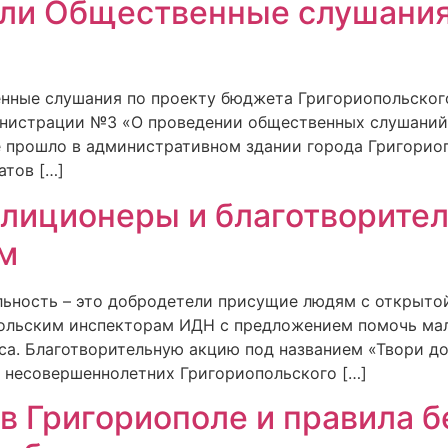
ли Общественные слушания
енные слушания по проекту бюджета Григориопольского
инистрации №3 «О проведении общественных слушаний
е прошло в административном здании города Григорио
атов […]
лиционеры и благотворите
м
льность – это добродетели присущие людям с открыто
опольским инспекторам ИДН с предложением помочь 
а. Благотворительную акцию под названием «Твори доб
м несовершеннолетних Григориопольского […]
в Григориополе и правила б