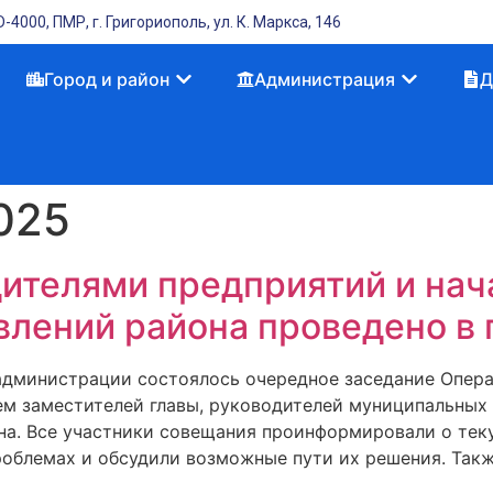
-4000, ПМР, г. Григориополь, ул. К. Маркса, 146
Город и район
Администрация
Д
025
ителями предприятий и на
лений района проведено в
садминистрации состоялось очередное заседание Опер
ем заместителей главы, руководителей муниципальных 
а. Все участники совещания проинформировали о теку
облемах и обсудили возможные пути их решения. Такж