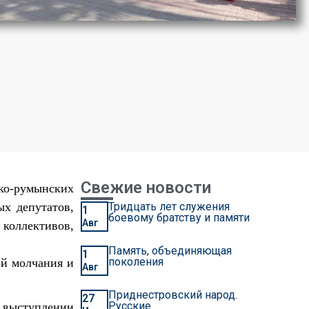
Свежие новости
цко-румынских
ых депутатов,
Тридцать лет служения
1
боевому братству и памяти
Авг
коллективов,
Память, объединяющая
1
поколения
й молчания и
Авг
Приднестровский народ.
27
Русские
м выступлении