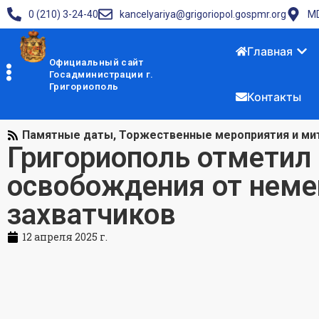
0 (210) 3-24-40
kancelyariya@grigoriopol.gospmr.org
MD
Главная
Официальный сайт
Госадминистрации г.
Григориополь
Контакты
Памятные даты
,
Торжественные мероприятия и ми
Григориополь отметил
освобождения от нем
захватчиков
12 апреля 2025 г.