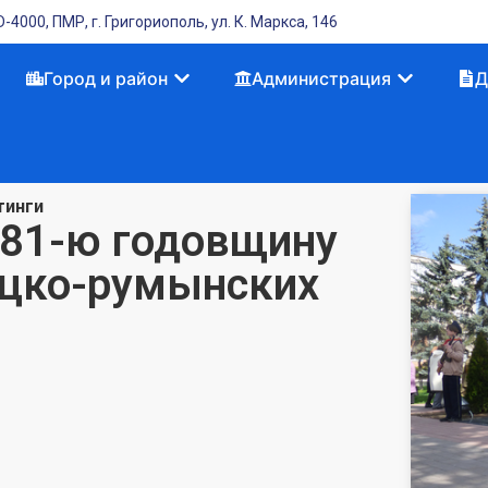
-4000, ПМР, г. Григориополь, ул. К. Маркса, 146
Город и район
Администрация
Д
тинги
 81-ю годовщину
ецко-румынских