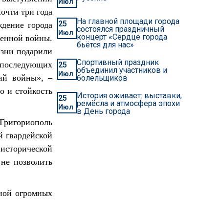
Июл
Почти три года
На главной площади города
25
дение города
состоялся праздничный
Июл
концерт «Сердце города
венной войны.
бьётся для нас»
изни подарили
Спортивный праздник
х последующих
25
объединил участников и
Июл
ий войны», –
болельщиков
о и стойкость
История оживает: выставки,
25
ремёсла и атмосфера эпохи
Июл
в День города
 Григориополь
й гвардейской
 исторической
не позволить
еной огромных