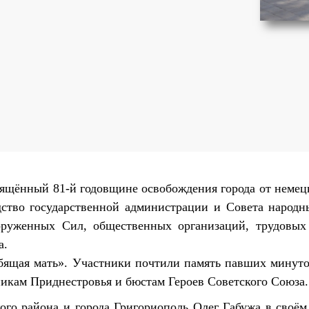
вящённый 81-й годовщине освобождения города от неме
дство государственной администрации и Совета народн
оруженных Сил, общественных организаций, трудовых 
а.
бящая мать». Участники почтили память павших минуто
никам Приднестровья и бюстам Героев Советского Союза.
ого района и города Григориополь Олег Габужа в своё