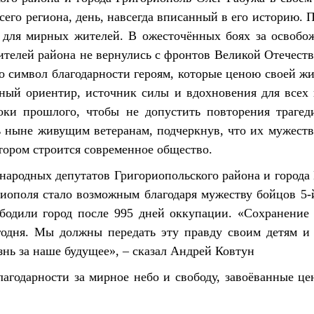
всего региона, день, навсегда вписанный в его историю. 
 для мирных жителей. В ожесточённых боях за освобож
жителей района не вернулись с фронтов Великой Отечест
то символ благодарности героям, которые ценою своей ж
ьный ориентир, источник силы и вдохновения для все
роки прошлого, чтобы не допустить повторения трагед
ь ныне живущим ветеранам, подчеркнув, что их мужеств
тором строится современное общество.
народных депутатов Григориопольского района и города
иополя стало возможным благодаря мужеству бойцов 5-
ободили город после 995 дней оккупации. «Сохранение
годня. Мы должны передать эту правду своим детям и 
знь за наше будущее», – сказал Андрей Ковтун
агодарности за мирное небо и свободу, завоёванные ц