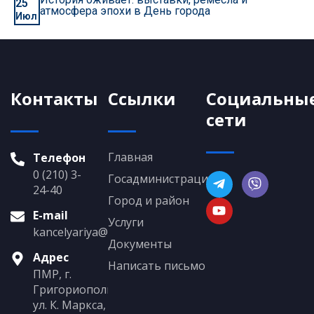
25
атмосфера эпохи в День города
Июл
Контакты
Ссылки
Социальны
сети
Главная
Телефон
0 (210) 3-
Госадминистрация
24-40
Город и район
E-mail
Услуги
kancelyariya@grigoriopol.gospmr.org
Документы
Адрес
Написать письмо
ПМР, г.
Григориополь,
ул. К. Маркса,