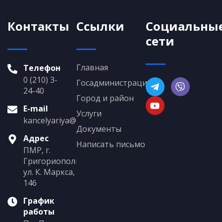
Контакты
Ссылки
Социальны
сети
Главная
Телефон
0 (210) 3-
Госадминистрация
24-40
Город и район
E-mail
Услуги
kancelyariya@grigoriopol.gospmr.org
Документы
Адрес
Написать письмо
ПМР, г.
Григориополь,
ул. К. Маркса,
146
График
работы